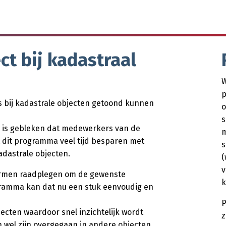
t bij kadastraal
W
p
bij kadastrale objecten getoond kunnen
o
s
, is gebleken dat medewerkers van de
m
dit programma veel tijd besparen met
s
adastrale objecten.
(
v
rmen raadplegen om de gewenste
k
ogramma kan dat nu een stuk eenvoudig en
P
jecten waardoor snel inzichtelijk wordt
z
 wel zijn overgegaan in andere objecten.