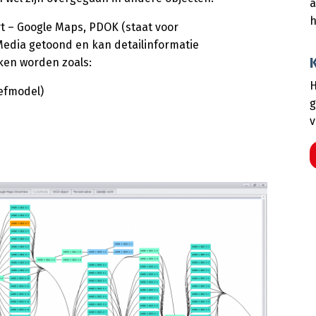
a
h
 – Google Maps, PDOK (staat voor
Media getoond en kan detailinformatie
ken worden zoals:
H
hefmodel)
g
v