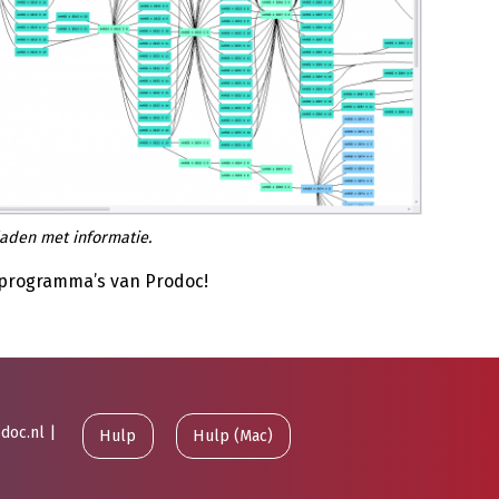
aden met informatie.
e programma’s van Prodoc!
doc.nl
|
Hulp
Hulp (Mac)